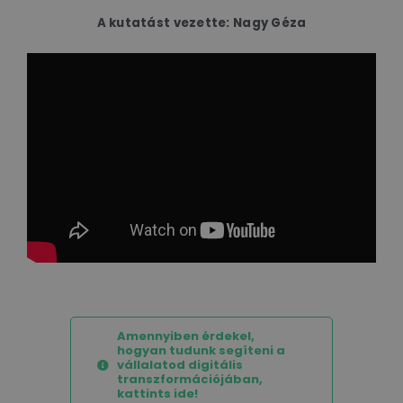
A kutatást vezette: Nagy Géza
Amennyiben érdekel,
hogyan tudunk segíteni a
vállalatod digitális
transzformációjában,
kattints ide!