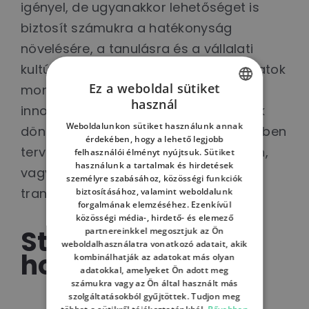
igényel, de ugyanakkor lehetőséget is
biztosít számukra a hatékonyság
növelésére, a tanulásra és a vállalati
kultúra fejlesztésére, elősegíti a feladatok
Ez a weboldal sütiket
monitorozhatóságát, és erősíti az
használ
innovációs tevékenységet. A vállalatok
HUNGARIAN
Weboldalunkon sütiket használunk annak
döntő többsége, 69,9%-a ennek fényében
ENGLISH
érdekében, hogy a lehető legjobb
tervezi, és mindössze 16,1% bizonytalan,
felhasználói élményt nyújtsuk. Sütiket
HUNGARIAN
használunk a tartalmak és hirdetések
vagy nem tervezi folytatni a digitális
személyre szabásához, közösségi funkciók
transzformációt.
biztosításához, valamint weboldalunk
forgalmának elemzéséhez. Ezenkívül
közösségi média-, hirdető- és elemező
Stratégiák és ad-
partnereinkkel megosztjuk az Ön
weboldalhasználatra vonatkozó adatait, akik
hoc megoldások
kombinálhatják az adatokat más olyan
adatokkal, amelyeket Ön adott meg
számukra vagy az Ön által használt más
szolgáltatásokból gyűjtöttek. Tudjon meg