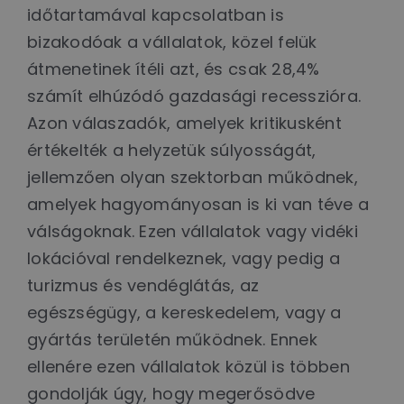
időtartamával kapcsolatban is
bizakodóak a vállalatok, közel felük
átmenetinek ítéli azt, és csak 28,4%
számít elhúzódó gazdasági recesszióra.
Azon válaszadók, amelyek kritikusként
értékelték a helyzetük súlyosságát,
jellemzően olyan szektorban működnek,
amelyek hagyományosan is ki van téve a
válságoknak. Ezen vállalatok vagy vidéki
lokációval rendelkeznek, vagy pedig a
turizmus és vendéglátás, az
egészségügy, a kereskedelem, vagy a
gyártás területén működnek. Ennek
ellenére ezen vállalatok közül is többen
gondolják úgy, hogy megerősödve