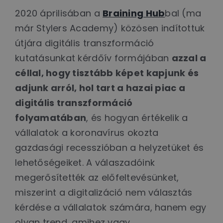
2020 áprilisában a
Braining Hub
bal (ma
már Stylers Academy) közösen indítottuk
útjára digitális transzformáció
kutatásunkat kérdőív formájában
azzal a
céllal, hogy tisztább képet kapjunk és
adjunk arról, hol tart a hazai piac a
digitális transzformáció
folyamatában
, és hogyan értékelik a
vállalatok a koronavírus okozta
gazdasági recesszióban a helyzetüket és
lehetőségeiket. A válaszadóink
megerősítették az előfeltevésünket,
miszerint a digitalizáció nem választás
kérdése a vállalatok számára, hanem egy
olyan trend, amihez vagy