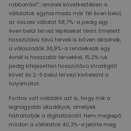
robbanást”, aminek következtében a
vállalatok egyharmada már fél éven belül,
az összes vállalat 58,7%-a pedig egy
éven belül tervez lépéseket tenni. Emellett
hosszútávú távú tervek is bőven akadnak,
a válaszadók 36,9%-a rendelkezik egy
évnél is hosszabb tervekkel, 15,2%-uk
pedig kifejezetten hosszútávú stratégiát
követ és 2-5 belül tervezi kivitelezni a
folyamatot.
Fontos volt validálni azt is, hogy mik a
legnagyobb akadályok, amelyek
hátráltatják a digitalizációt. Nem meglepő
módon a vállalatok 40,3%-a jelölte meg