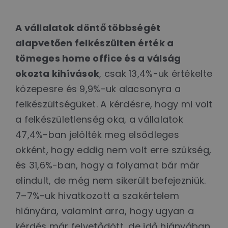
A vállalatok döntő többségét
alapvetően felkészülten érték a
tömeges home office és a válság
okozta kihívások
, csak 13,4%-uk értékelte
közepesre és 9,9%-uk alacsonyra a
felkészültségüket. A kérdésre, hogy mi volt
a felkészületlenség oka, a vállalatok
47,4%-ban jelölték meg elsődleges
okként, hogy eddig nem volt erre szükség,
és 31,6%-ban, hogy a folyamat bár már
elindult, de még nem sikerült befejezniük.
7–7%-uk hivatkozott a szakértelem
hiányára, valamint arra, hogy ugyan a
kérdés már felvetődött, de idő hiányában